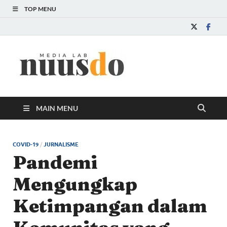
TOP MENU
Nuusdo
Media Lab
MAIN MENU
COVID-19
/
JURNALISME
Pandemi
Mengungkap
Ketimpangan dalam